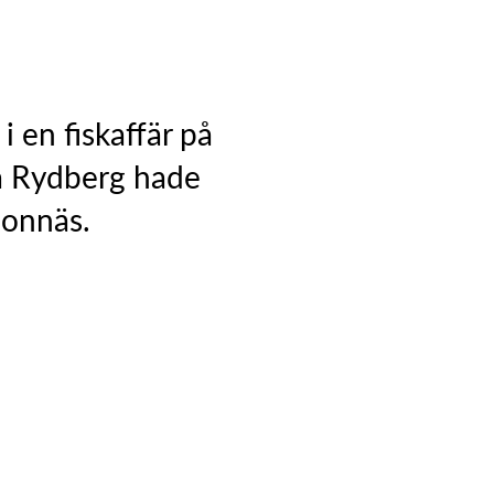
 en fiskaffär på
a Rydberg hade
jonnäs.