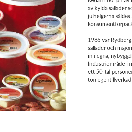
av kylda sallader so
julhelgerna såldes 
konsumentförpack
1986 var Rydbergs
sallader och majon
in i egna, nybygg
Industriområde i 
ett 50-tal person
ton egentillverkad