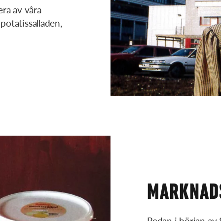
ra av våra
potatissalladen,
MARKNADS
Redan i början av 