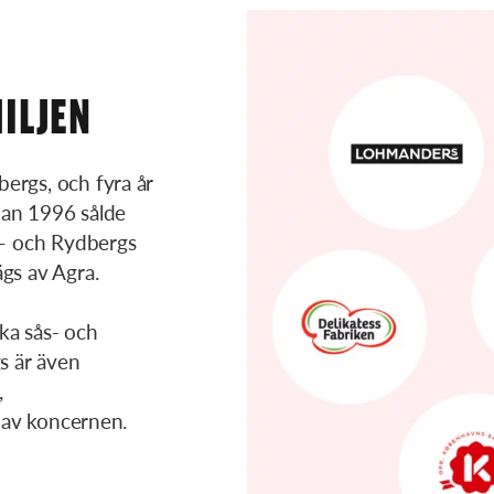
ILJEN
ergs, och fyra år
dan 1996 sålde
 – och Rydbergs
gs av Agra.
ka sås- och
s är även
,
l av koncernen.