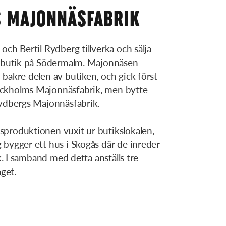
 MAJONNÄSFABRIK
och Bertil Rydberg tillverka och sälja
skbutik på Södermalm. Majonnäsen
bakre delen av butiken, och gick först
ckholms Majonnäsfabrik, men bytte
Rydbergs Majonnäsfabrik.
produktionen vuxit ur butikslokalen,
 bygger ett hus i Skogås där de inreder
ök. I samband med detta anställs tre
aget.