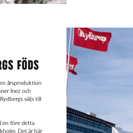
RGS FÖDS
en årsproduktion
nner Inez och
Rydbergs säljs till
l en före detta
ckholm. Det är här