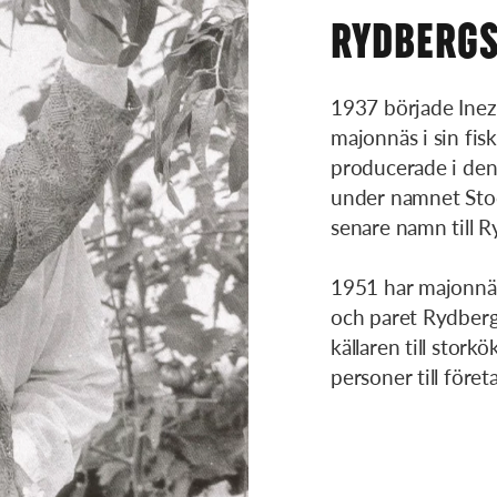
RYDBERGS
1937 började Inez 
majonnäs i sin fi
producerade i den 
under namnet Sto
senare namn till 
1951 har majonnäs
och paret Rydberg
källaren till stork
personer till föret