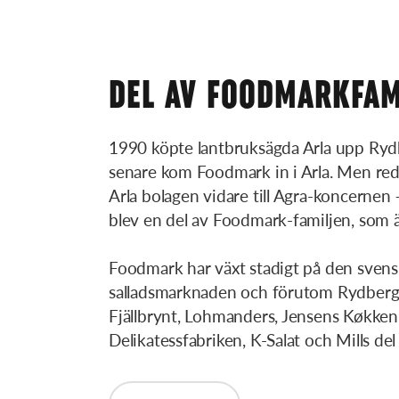
DEL AV FOODMARKFAM
1990 köpte lantbruksägda Arla upp Rydb
senare kom Foodmark in i Arla. Men re
Arla bolagen vidare till Agra-koncernen
blev en del av Foodmark-familjen, som ä
Foodmark har växt stadigt på den svens
salladsmarknaden och förutom Rydberg
Fjällbrynt, Lohmanders, Jensens Køkken
Delikatessfabriken, K-Salat och Mills de