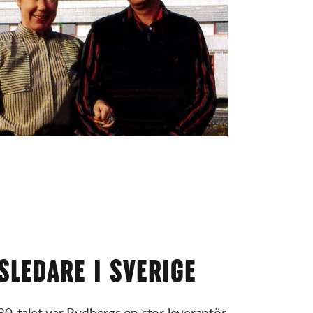
LEDARE I SVERIGE
80-talet var Rydbergs en stor leverantör