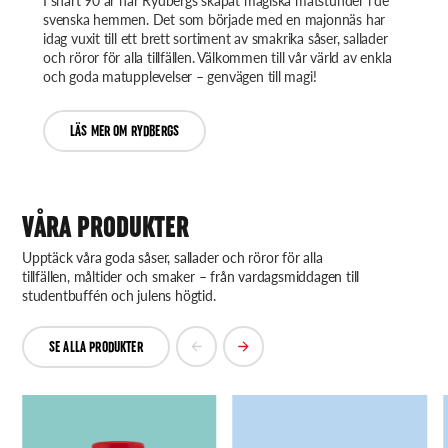
I snart 90 år har Rydbergs skapat magiska matstunder i de
svenska hemmen. Det som började med en majonnäs har
idag vuxit till ett brett sortiment av smakrika såser, sallader
och röror för alla tillfällen. Välkommen till vår värld av enkla
och goda matupplevelser – genvägen till magi!
LÄS MER OM RYDBERGS
VÅRA PRODUKTER
Upptäck våra goda såser, sallader och röror för alla
tillfällen, måltider och smaker – från vardagsmiddagen till
studentbuffén och julens högtid.
SE ALLA PRODUKTER