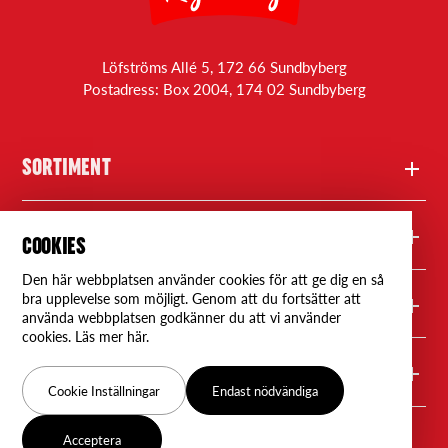
Löfströms Allé 5, 172 66 Sundbyberg
Postadress: Box 2004, 174 02 Sundbyberg
SORTIMENT
Produkter
FRÅGOR
COOKIES
Den här webbplatsen använder cookies för att ge dig en så
Recept
Kontakta oss
bra upplevelse som möjligt. Genom att du fortsätter att
RYDBERGS
använda webbplatsen godkänner du att vi använder
cookies. Läs mer här.
Rydbergs Professional
Frågor & svar
Om oss
FÖLJ OSS
Cookie Inställningar
Endast nödvändiga
Våra återförsäljare
Nyheter
Facebook
Acceptera