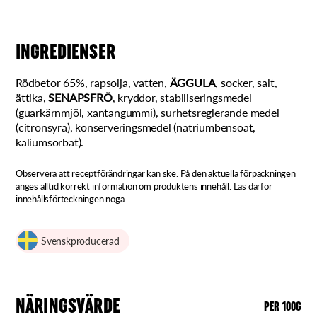
INGREDIENSER
Rödbetor 65%, rapsolja, vatten,
ÄGGULA
, socker, salt,
ättika,
SENAPSFRÖ
, kryddor, stabiliseringsmedel
(guarkärnmjöl, xantangummi), surhetsreglerande medel
(citronsyra), konserveringsmedel (natriumbensoat,
kaliumsorbat).
Observera att receptförändringar kan ske. På den aktuella förpackningen
anges alltid korrekt information om produktens innehåll. Läs därför
innehållsförteckningen noga.
Svenskproducerad
NÄRINGSVÄRDE
PER 100G