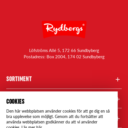
Löfströms Allé 5, 172 66 Sundbyberg
Postadress: Box 2004, 174 02 Sundbyberg
SORTIMENT
Produkter
FRÅGOR
COOKIES
Den här webbplatsen använder cookies för att ge dig en så
Recept
Kontakta oss
bra upplevelse som möjligt. Genom att du fortsätter att
RYDBERGS
använda webbplatsen godkänner du att vi använder
cookies. Läs mer här.
Rydbergs Professional