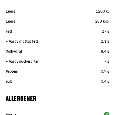
Energi
1200 kJ
Energi
280 kcal
Fett
27 g
– Varav mättat fett
2.1 g
Kolhydrat
8.4 g
– Varav sockerarter
7 g
Protein
0.9 g
Salt
0.4 g
ALLERGENER
Senap