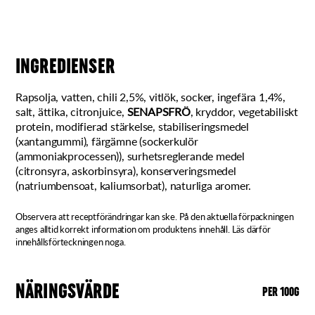
INGREDIENSER
Rapsolja, vatten, chili 2,5%, vitlök, socker, ingefära 1,4%,
salt, ättika, citronjuice,
SENAPSFRÖ
, kryddor, vegetabiliskt
protein, modifierad stärkelse, stabiliseringsmedel
(xantangummi), färgämne (sockerkulör
(ammoniakprocessen)), surhetsreglerande medel
(citronsyra, askorbinsyra), konserveringsmedel
(natriumbensoat, kaliumsorbat), naturliga aromer.
Observera att receptförändringar kan ske. På den aktuella förpackningen
anges alltid korrekt information om produktens innehåll. Läs därför
innehållsförteckningen noga.
NÄRINGSVÄRDE
PER 100G