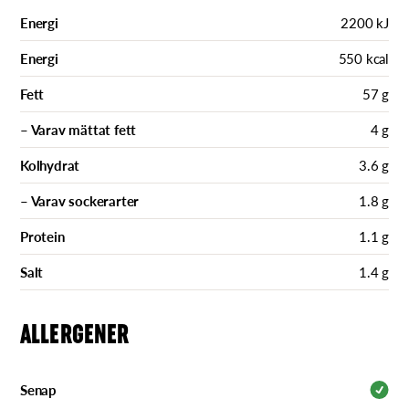
Energi
2200 kJ
Energi
550 kcal
Fett
57 g
– Varav mättat fett
4 g
Kolhydrat
3.6 g
– Varav sockerarter
1.8 g
Protein
1.1 g
Salt
1.4 g
ALLERGENER
Senap