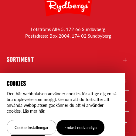
Löfströms Allé 5, 172 66 Sundbyberg
Postadress: Box 2004, 174 02 Sundbyberg
SORTIMENT
Produkter
FRÅGOR
COOKIES
Den här webbplatsen använder cookies för att ge dig en så
Recept
Kontakta oss
bra upplevelse som möjligt. Genom att du fortsätter att
RYDBERGS
använda webbplatsen godkänner du att vi använder
cookies. Läs mer här.
Rydbergs Professional
Frågor & svar
Om oss
FÖLJ OSS
Cookie Inställningar
Endast nödvändiga
Våra återförsäljare