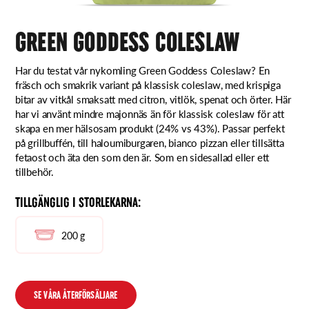
GREEN GODDESS COLESLAW
Har du testat vår nykomling Green Goddess Coleslaw? En
fräsch och smakrik variant på klassisk coleslaw, med krispiga
bitar av vitkål smaksatt med citron, vitlök, spenat och örter. Här
har vi använt mindre majonnäs än för klassisk coleslaw för att
skapa en mer hälsosam produkt (24% vs 43%). Passar perfekt
på grillbuffén, till haloumiburgaren, bianco pizzan eller tillsätta
fetaost och äta den som den är. Som en sidesallad eller ett
tillbehör.
TILLGÄNGLIG I STORLEKARNA:
200 g
SE VÅRA ÅTERFÖRSÄLJARE