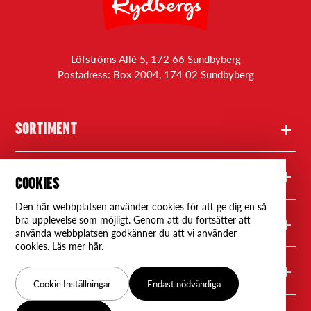
Löfströms Allé 5, 172 66 Sundbyberg
Postadress: Box 2004, 174 02 Sundbyberg
SORTIMENT
Produkter
FRÅGOR
COOKIES
Den här webbplatsen använder cookies för att ge dig en så
Recept
Kontakta oss
bra upplevelse som möjligt. Genom att du fortsätter att
RYDBERGS
använda webbplatsen godkänner du att vi använder
cookies. Läs mer här.
Rydbergs Professional
Frågor & svar
Om oss
FÖLJ OSS
Cookie Inställningar
Endast nödvändiga
Våra återförsäljare
Nyheter