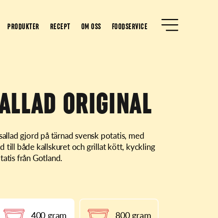
PRODUKTER
RECEPT
OM OSS
FOODSERVICE
ALLAD ORIGINAL
sallad gjord på tärnad svensk potatis, med
till både kallskuret och grillat kött, kyckling
tatis från Gotland.
400 gram
800 gram