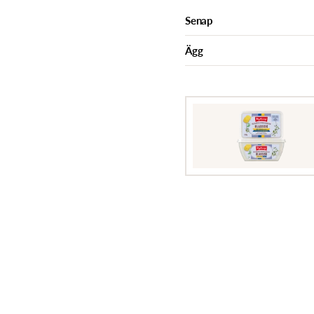
Senap
Ägg