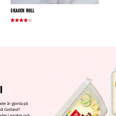
SKAGEN ROLL
I
ader är gjorda på
 på Gotland?
ader i smaker och