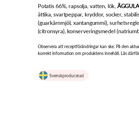
Potatis 66%, rapsolja, vatten, lök,
ÄGGUL
ättika, svartpeppar, kryddor, socker, stabi
(guarkärnmjöl, xantangummi), surhetsreg
(citronsyra), konserveringsmedel (natriumb
Observera att receptförändringar kan ske. På den aktue
korrekt information om produktens innehåll. Läs därför
Svenskproducerad