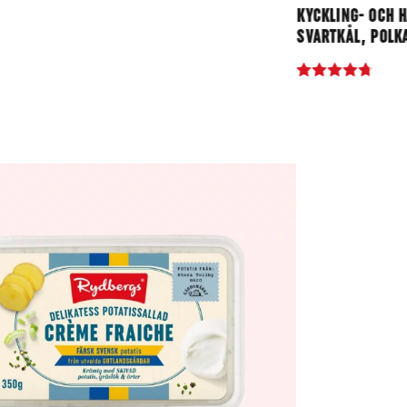
KYCKLING- OCH 
SVARTKÅL, POLK