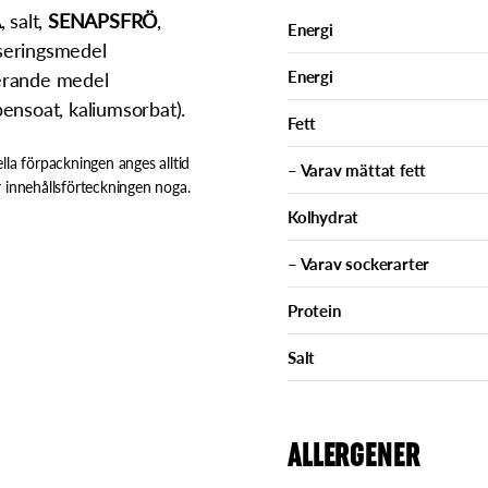
A
, salt,
SENAPSFRÖ
,
Energi
liseringsmedel
Energi
lerande medel
ensoat, kaliumsorbat).
Fett
lla förpackningen anges alltid
– Varav mättat fett
 innehållsförteckningen noga.
Kolhydrat
– Varav sockerarter
Protein
Salt
ALLERGENER