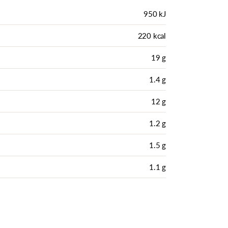
950 kJ
220 kcal
19 g
1.4 g
12 g
1.2 g
1.5 g
1.1 g