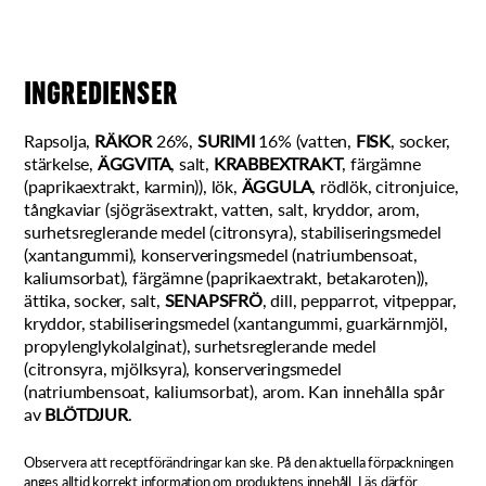
INGREDIENSER
Rapsolja,
RÄKOR
26%,
SURIMI
16% (vatten,
FISK
, socker,
stärkelse,
ÄGGVITA
, salt,
KRABBEXTRAKT
, färgämne
(paprikaextrakt, karmin)), lök,
ÄGGULA
, rödlök, citronjuice,
tångkaviar (sjögräsextrakt, vatten, salt, kryddor, arom,
surhetsreglerande medel (citronsyra), stabiliseringsmedel
(xantangummi), konserveringsmedel (natriumbensoat,
kaliumsorbat), färgämne (paprikaextrakt, betakaroten)),
ättika, socker, salt,
SENAPSFRÖ
, dill, pepparrot, vitpeppar,
kryddor, stabiliseringsmedel (xantangummi, guarkärnmjöl,
propylenglykolalginat), surhetsreglerande medel
(citronsyra, mjölksyra), konserveringsmedel
(natriumbensoat, kaliumsorbat), arom. Kan innehålla spår
av
BLÖTDJUR
.
Observera att receptförändringar kan ske. På den aktuella förpackningen
anges alltid korrekt information om produktens innehåll. Läs därför