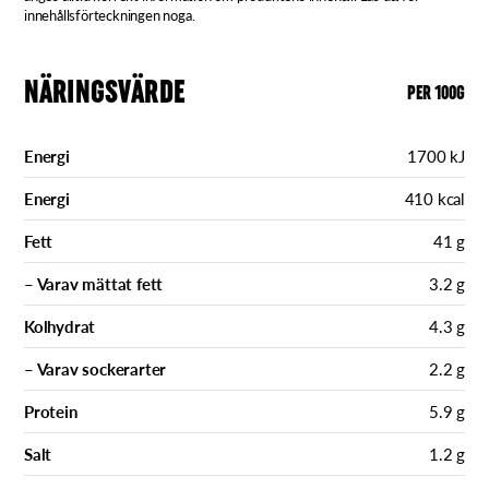
innehållsförteckningen noga.
NÄRINGSVÄRDE
PER 100G
Energi
1700 kJ
Energi
410 kcal
Fett
41 g
– Varav mättat fett
3.2 g
Kolhydrat
4.3 g
– Varav sockerarter
2.2 g
Protein
5.9 g
Salt
1.2 g